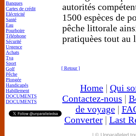
Banques
autorités compétent
Cartes de crédit
Eléctricité
1500 espèces de poi
Santé
Eau
pêche littorale ain
Pourboire
Téléphone
pratiquèes tout au 
Sécurité
Urgence
Achats
Tva
Sport
[ Retour ]
Golf
Pêche
Plongée
Handicapés
Home
|
Qui s
Habillement
DOCUMENTS
Contactez-nous
|
B
DOCUMENTS
de voyage
|
FA
Converter
|
Last R
| © Unparalleled to