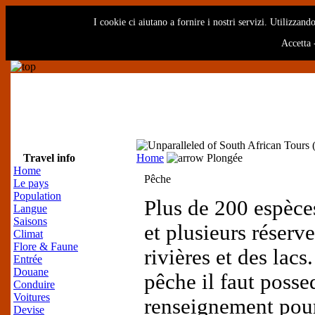
I cookie ci aiutano a fornire i nostri servizi. Utilizzando
Accetta
Travel info
Home
Plongée
Home
Pêche
Le pays
Population
Plus de 200 espèce
Langue
Saisons
et plusieurs réserve
Climat
Flore & Faune
rivières et des lacs
Entrée
Douane
pêche il faut posse
Conduire
Voitures
renseignement pour
Devise