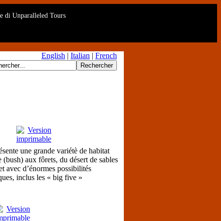
rte di Unparalleled Tours
English
|
Italian
|
French
sente une grande variétè de habitat
e (bush) aux fôrets, du désert de sables
et avec d’énormes possibilités
es, inclus les « big five »