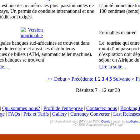
est une des manières les plus passionnantes de
L’unité monetaire loc
 pays.
Un permis de conduire international et une
100 centimes (cents)
rédit sont exigés.
Formalités d'entreé
ipales banques sud-africaines se trouvent dans
Le touriste qui entre 
 du territoire et aussi les distributeurs
muni d’
un passeport 
ues de billets (ATM, automatic teller machine).
d’expiration doit dép
es banques se trouvent
séjour en Afrique d
te...
Lire la suite...
<< Début
< Précédente
1
2
3
4
5
Suivante >
Fi
Résultats 7 - 12 sur 30
|
Qui sommes-nous?
|
Profil de l'entreprise
|
Contactez-nous
|
Booking 
ge
|
FAQs
|
Prix et Tarifs
|
Gallery
|
Currency Converter
|
Last Releases
| © Unparalleled tours (PTY) Ltd 2005 |
Cookie
| design by
studiopiu
(C) 2026 Unparalleled tours (PTY) Ltd