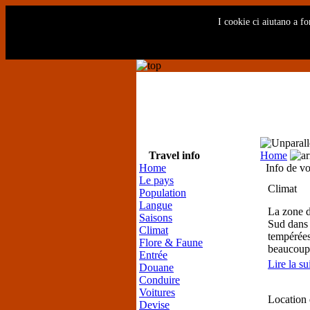
I cookie ci aiutano a fo
Travel info
Home
Home
Info de v
Le pays
Climat
Population
Langue
La zone d
Saisons
Sud dans 
Climat
tempérées
Flore & Faune
beaucoup 
Entrée
Lire la sui
Douane
Conduire
Voitures
Location 
Devise