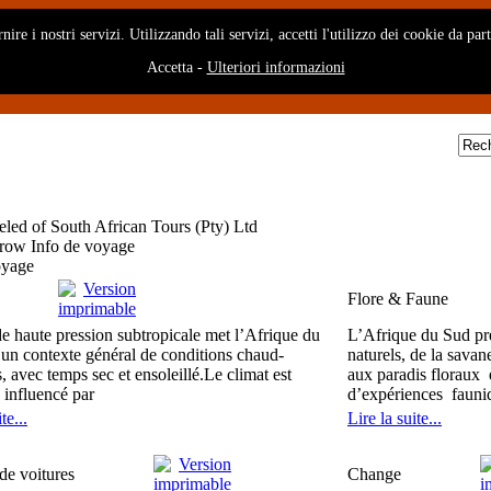
rnire i nostri servizi. Utilizzando tali servizi, accetti l'utilizzo dei cookie da pa
Accetta
-
Ulteriori informazioni
Info de voyage
oyage
Flore & Faune
e haute pression subtropicale met l’Afrique du
L’Afrique du Sud pré
un contexte général de conditions chaud-
naturels, de la savan
, avec temps sec et ensoleillé.Le climat est
aux paradis floraux 
influencé par
d’expériences fauniqu
te...
Lire la suite...
de voitures
Change