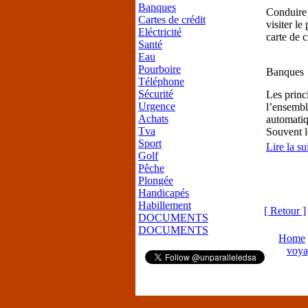
Banques
Conduire 
Cartes de crédit
visiter le
Eléctricité
carte de c
Santé
Eau
Pourboire
Banques
Téléphone
Sécurité
Les princ
Urgence
l’ensemble
Achats
automatiq
Tva
Souvent l
Sport
Lire la sui
Golf
Pêche
Plongée
Handicapés
Habillement
[ Retour ]
DOCUMENTS
DOCUMENTS
Home
voya