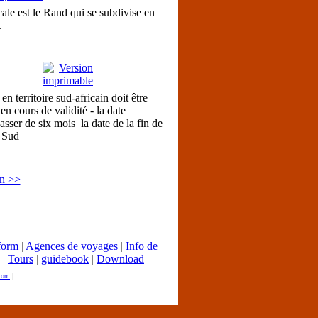
ale est le
Rand
qui se subdivise en
.
en territoire sud-africain doit être
en cours de validité
- la date
asser de six mois la date de la fin de
u Sud
n >>
form
|
Agences de voyages
|
Info de
|
Tours
|
guidebook
|
Download
|
.com
|