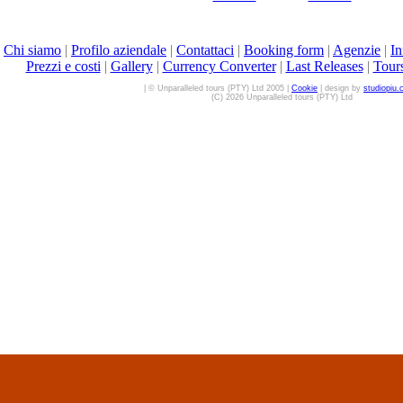
|
Chi siamo
|
Profilo aziendale
|
Contattaci
|
Booking form
|
Agenzie
|
In
Prezzi e costi
|
Gallery
|
Currency Converter
|
Last Releases
|
Tour
| © Unparalleled tours (PTY) Ltd 2005 |
Cookie
| design by
studiopiu
(C) 2026 Unparalleled tours (PTY) Ltd