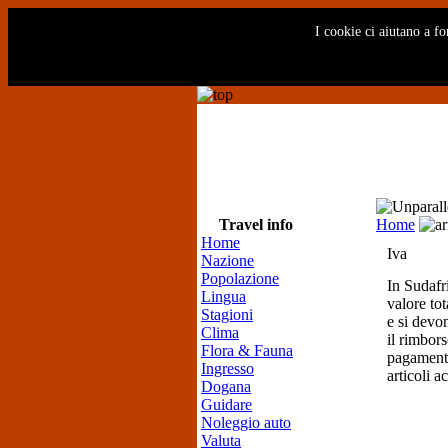
I cookie ci aiutano a fo
Travel info
Home
Home
Iva
Nazione
Popolazione
In Sudafri
Lingua
valore tot
Stagioni
e si devo
Clima
il rimbor
Flora & Fauna
pagamento
Ingresso
articoli ac
Dogana
Guidare
Noleggio auto
Valuta