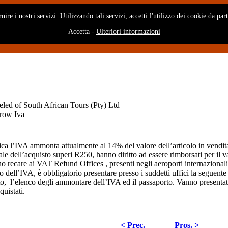
rnire i nostri servizi. Utilizzando tali servizi, accetti l'utilizzo dei cookie da pa
Accetta
-
Ulteriori informazioni
Iva
ca l’IVA ammonta attualmente al 14% del valore dell’articolo in vendita.. I
ale dell’acquisto superi R250, hanno diritto ad essere rimborsati per il 
no recare ai
VAT Refund Offices
, presenti negli aeroporti internazional
so dell’IVA, è obbligatorio presentare presso i suddetti uffici la seguen
, l’elenco degli ammontare dell’IVA ed il passaporto. Vanno presentate 
quistati.
< Prec.
Pros. >