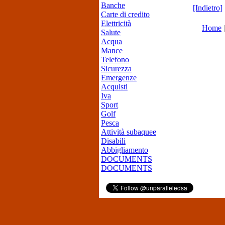
Banche
[Indietro]
Carte di credito
Elettricità
Home
Salute
Acqua
Mance
Telefono
Sicurezza
Emergenze
Acquisti
Iva
Sport
Golf
Pesca
Attività subaquee
Disabili
Abbigliamento
DOCUMENTS
DOCUMENTS