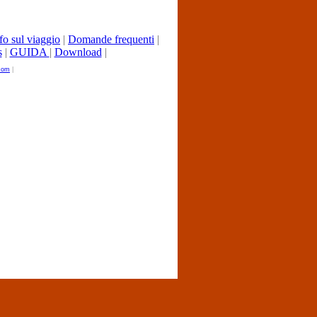
fo sul viaggio
|
Domande frequenti
|
s
|
GUIDA
|
Download
|
.com
|