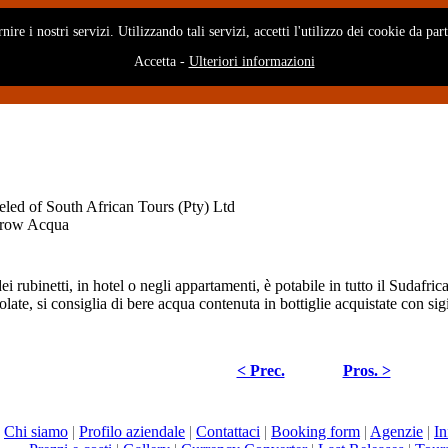
rnire i nostri servizi. Utilizzando tali servizi, accetti l'utilizzo dei cookie da pa
Accetta
-
Ulteriori informazioni
Acqua
i rubinetti, in hotel o negli appartamenti, è potabile in tutto il Sudafric
olate, si consiglia di bere acqua contenuta in bottiglie acquistate con sigil
< Prec.
Pros. >
|
Chi siamo
|
Profilo aziendale
|
Contattaci
|
Booking form
|
Agenzie
|
In