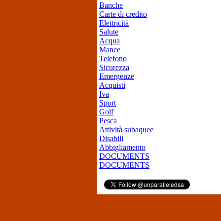
Banche
Carte di credito
Elettricità
Salute
Acqua
Mance
Telefono
Sicurezza
Emergenze
Acquisti
Iva
Sport
Golf
Pesca
Attività subaquee
Disabili
Abbigliamento
DOCUMENTS
DOCUMENTS