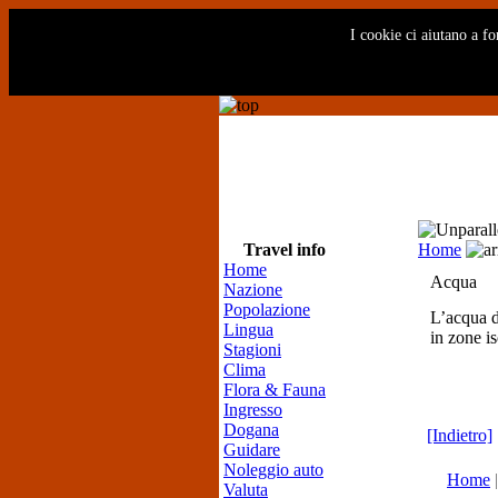
I cookie ci aiutano a fo
Travel info
Home
Home
Acqua
Nazione
Popolazione
L’acqua de
Lingua
in zone is
Stagioni
Clima
Flora & Fauna
Ingresso
Dogana
[Indietro]
Guidare
Noleggio auto
Home
Valuta