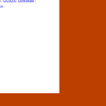
s
|
GUIDA
|
Download
|
.com
|